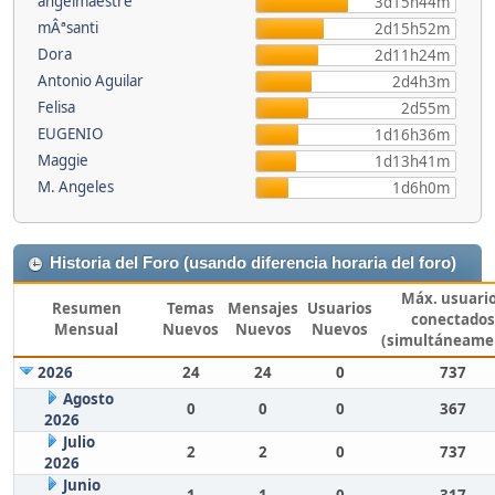
angelmaestre
3d15h44m
mÂªsanti
2d15h52m
Dora
2d11h24m
Antonio Aguilar
2d4h3m
Felisa
2d55m
EUGENIO
1d16h36m
Maggie
1d13h41m
M. Angeles
1d6h0m
Historia del Foro (usando diferencia horaria del foro)
Máx. usuari
Resumen
Temas
Mensajes
Usuarios
conectados
Mensual
Nuevos
Nuevos
Nuevos
(simultáneame
2026
24
24
0
737
Agosto
0
0
0
367
2026
Julio
2
2
0
737
2026
Junio