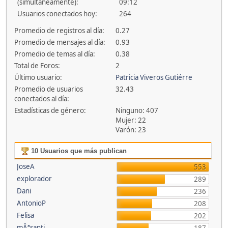
(simultáneamente):
09:12
Usuarios conectados hoy:
264
Promedio de registros al día:
0.27
Promedio de mensajes al día:
0.93
Promedio de temas al día:
0.38
Total de Foros:
2
Último usuario:
Patricia Viveros Gutiérre
Promedio de usuarios
32.43
conectados al día:
Estadísticas de género:
Ninguno: 407
Mujer: 22
Varón: 23
10 Usuarios que más publican
JoseA
553
explorador
289
Dani
236
AntonioP
208
Felisa
202
mÂªsanti