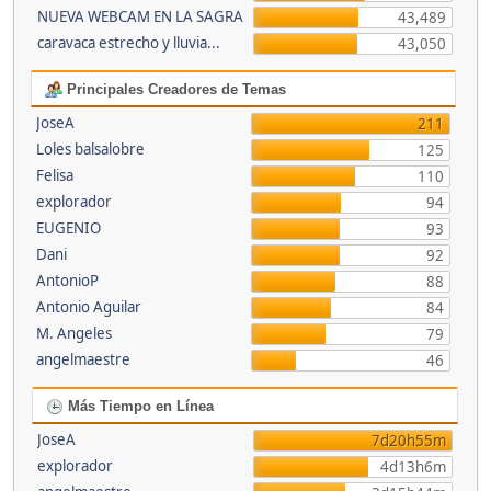
NUEVA WEBCAM EN LA SAGRA
43,489
caravaca estrecho y lluvia...
43,050
Principales Creadores de Temas
JoseA
211
Loles balsalobre
125
Felisa
110
explorador
94
EUGENIO
93
Dani
92
AntonioP
88
Antonio Aguilar
84
M. Angeles
79
angelmaestre
46
Más Tiempo en Línea
JoseA
7d20h55m
explorador
4d13h6m