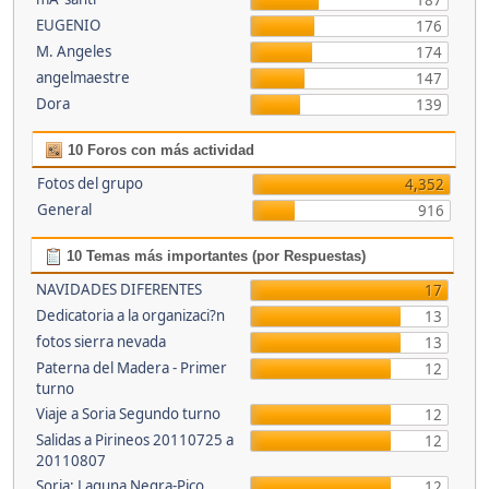
187
EUGENIO
176
M. Angeles
174
angelmaestre
147
Dora
139
10 Foros con más actividad
Fotos del grupo
4,352
General
916
10 Temas más importantes (por Respuestas)
NAVIDADES DIFERENTES
17
Dedicatoria a la organizaci?n
13
fotos sierra nevada
13
Paterna del Madera - Primer
12
turno
Viaje a Soria Segundo turno
12
Salidas a Pirineos 20110725 a
12
20110807
Soria: Laguna Negra-Pico
12