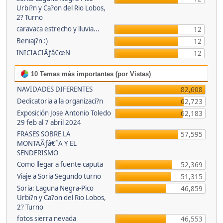
Urbi?n y Ca?on del Rio Lobos,
2? Turno
caravaca estrecho y lluvia...
12
Beniaj?n :)
12
INICIACIÃƒâ€œN
12
10 Temas más importantes (por Vistas)
NAVIDADES DIFERENTES
82,608
Dedicatoria a la organizaci?n
62,723
Exposición Jose Antonio Toledo
62,183
29 feb al 7 abril 2024
FRASES SOBRE LA
57,595
MONTAÃƒâ€˜A Y EL
SENDERISMO
Como llegar a fuente caputa
52,369
Viaje a Soria Segundo turno
51,315
Soria: Laguna Negra-Pico
46,859
Urbi?n y Ca?on del Rio Lobos,
2? Turno
fotos sierra nevada
46,553