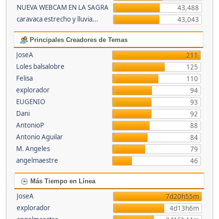
NUEVA WEBCAM EN LA SAGRA
43,488
caravaca estrecho y lluvia...
43,043
Principales Creadores de Temas
JoseA
211
Loles balsalobre
125
Felisa
110
explorador
94
EUGENIO
93
Dani
92
AntonioP
88
Antonio Aguilar
84
M. Angeles
79
angelmaestre
46
Más Tiempo en Línea
JoseA
7d20h55m
explorador
4d13h6m