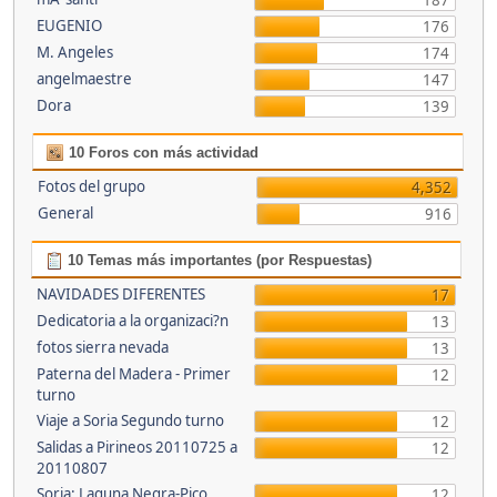
187
EUGENIO
176
M. Angeles
174
angelmaestre
147
Dora
139
10 Foros con más actividad
Fotos del grupo
4,352
General
916
10 Temas más importantes (por Respuestas)
NAVIDADES DIFERENTES
17
Dedicatoria a la organizaci?n
13
fotos sierra nevada
13
Paterna del Madera - Primer
12
turno
Viaje a Soria Segundo turno
12
Salidas a Pirineos 20110725 a
12
20110807
Soria: Laguna Negra-Pico
12