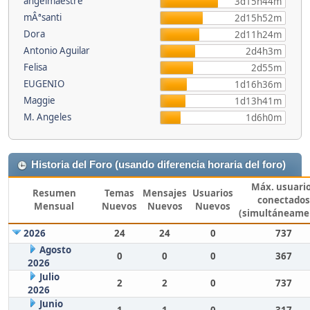
angelmaestre
3d15h44m
mÂªsanti
2d15h52m
Dora
2d11h24m
Antonio Aguilar
2d4h3m
Felisa
2d55m
EUGENIO
1d16h36m
Maggie
1d13h41m
M. Angeles
1d6h0m
Historia del Foro (usando diferencia horaria del foro)
Máx. usuari
Resumen
Temas
Mensajes
Usuarios
conectados
Mensual
Nuevos
Nuevos
Nuevos
(simultáneame
2026
24
24
0
737
Agosto
0
0
0
367
2026
Julio
2
2
0
737
2026
Junio