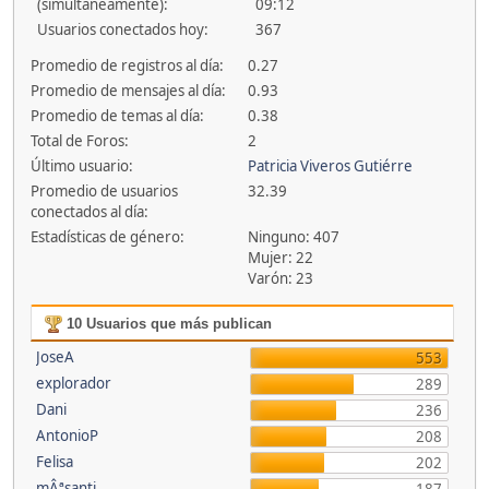
(simultáneamente):
09:12
Usuarios conectados hoy:
367
Promedio de registros al día:
0.27
Promedio de mensajes al día:
0.93
Promedio de temas al día:
0.38
Total de Foros:
2
Último usuario:
Patricia Viveros Gutiérre
Promedio de usuarios
32.39
conectados al día:
Estadísticas de género:
Ninguno: 407
Mujer: 22
Varón: 23
10 Usuarios que más publican
JoseA
553
explorador
289
Dani
236
AntonioP
208
Felisa
202
mÂªsanti