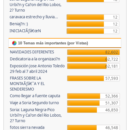
Urbi?n y Ca?on del Rio Lobos,
2? Turno
caravaca estrecho y lluvia...
12
Beniaj?n :)
12
INICIACIÃƒâ€œN
12
10 Temas más importantes (por Vistas)
NAVIDADES DIFERENTES
82,602
Dedicatoria a la organizaci?n
62,722
Exposición Jose Antonio Toledo
62,181
29 feb al 7 abril 2024
FRASES SOBRE LA
57,593
MONTAÃƒâ€˜A Y EL
SENDERISMO
Como llegar a fuente caputa
52,366
Viaje a Soria Segundo turno
51,307
Soria: Laguna Negra-Pico
46,850
Urbi?n y Ca?on del Rio Lobos,
2? Turno
fotos sierra nevada
46,548