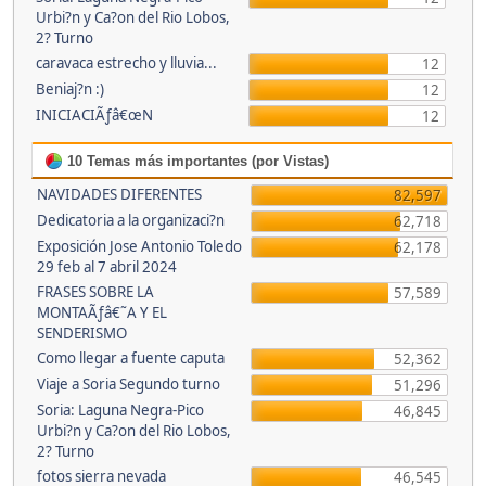
Urbi?n y Ca?on del Rio Lobos,
2? Turno
caravaca estrecho y lluvia...
12
Beniaj?n :)
12
INICIACIÃƒâ€œN
12
10 Temas más importantes (por Vistas)
NAVIDADES DIFERENTES
82,597
Dedicatoria a la organizaci?n
62,718
Exposición Jose Antonio Toledo
62,178
29 feb al 7 abril 2024
FRASES SOBRE LA
57,589
MONTAÃƒâ€˜A Y EL
SENDERISMO
Como llegar a fuente caputa
52,362
Viaje a Soria Segundo turno
51,296
Soria: Laguna Negra-Pico
46,845
Urbi?n y Ca?on del Rio Lobos,
2? Turno
fotos sierra nevada
46,545