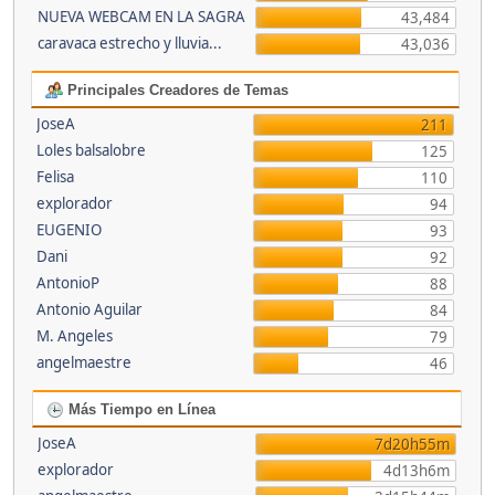
NUEVA WEBCAM EN LA SAGRA
43,484
caravaca estrecho y lluvia...
43,036
Principales Creadores de Temas
JoseA
211
Loles balsalobre
125
Felisa
110
explorador
94
EUGENIO
93
Dani
92
AntonioP
88
Antonio Aguilar
84
M. Angeles
79
angelmaestre
46
Más Tiempo en Línea
JoseA
7d20h55m
explorador
4d13h6m