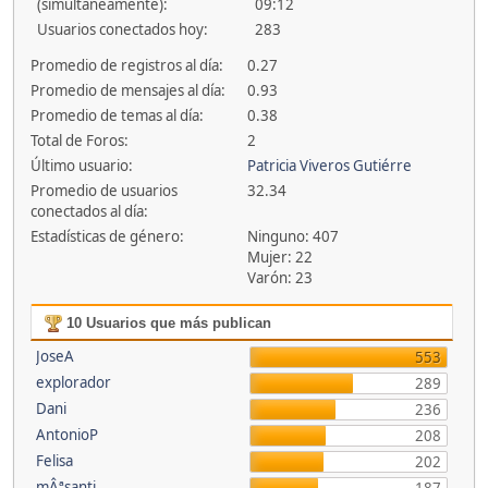
(simultáneamente):
09:12
Usuarios conectados hoy:
283
Promedio de registros al día:
0.27
Promedio de mensajes al día:
0.93
Promedio de temas al día:
0.38
Total de Foros:
2
Último usuario:
Patricia Viveros Gutiérre
Promedio de usuarios
32.34
conectados al día:
Estadísticas de género:
Ninguno: 407
Mujer: 22
Varón: 23
10 Usuarios que más publican
JoseA
553
explorador
289
Dani
236
AntonioP
208
Felisa
202
mÂªsanti