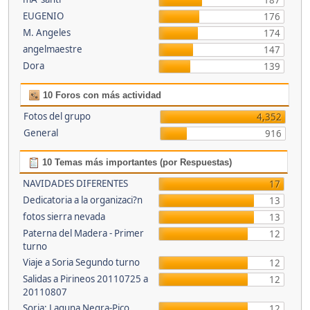
187
EUGENIO
176
M. Angeles
174
angelmaestre
147
Dora
139
10 Foros con más actividad
Fotos del grupo
4,352
General
916
10 Temas más importantes (por Respuestas)
NAVIDADES DIFERENTES
17
Dedicatoria a la organizaci?n
13
fotos sierra nevada
13
Paterna del Madera - Primer
12
turno
Viaje a Soria Segundo turno
12
Salidas a Pirineos 20110725 a
12
20110807
Soria: Laguna Negra-Pico
12