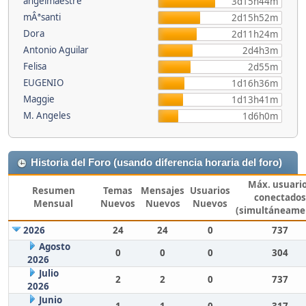
angelmaestre
3d15h44m
mÂªsanti
2d15h52m
Dora
2d11h24m
Antonio Aguilar
2d4h3m
Felisa
2d55m
EUGENIO
1d16h36m
Maggie
1d13h41m
M. Angeles
1d6h0m
Historia del Foro (usando diferencia horaria del foro)
Máx. usuari
Resumen
Temas
Mensajes
Usuarios
conectados
Mensual
Nuevos
Nuevos
Nuevos
(simultáneame
2026
24
24
0
737
Agosto
0
0
0
304
2026
Julio
2
2
0
737
2026
Junio