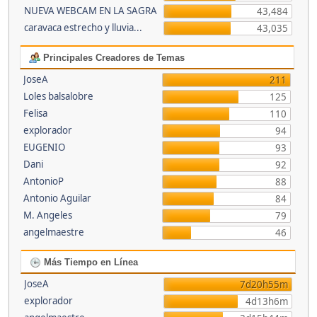
NUEVA WEBCAM EN LA SAGRA
43,484
caravaca estrecho y lluvia...
43,035
Principales Creadores de Temas
JoseA
211
Loles balsalobre
125
Felisa
110
explorador
94
EUGENIO
93
Dani
92
AntonioP
88
Antonio Aguilar
84
M. Angeles
79
angelmaestre
46
Más Tiempo en Línea
JoseA
7d20h55m
explorador
4d13h6m