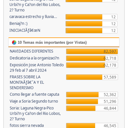
Urbi?n y Ca?on del Rio Lobos,
2? Turno
caravaca estrecho y lluvia...
12
Beniaj?n :)
12
INICIACIÃƒâ€œN
12
10 Temas más importantes (por Vistas)
NAVIDADES DIFERENTES
82,597
Dedicatoria a la organizaci?n
62,718
Exposición Jose Antonio Toledo
62,178
29 feb al 7 abril 2024
FRASES SOBRE LA
57,589
MONTAÃƒâ€˜A Y EL
SENDERISMO
Como llegar a fuente caputa
52,362
Viaje a Soria Segundo turno
51,296
Soria: Laguna Negra-Pico
46,844
Urbi?n y Ca?on del Rio Lobos,
2? Turno
fotos sierra nevada
46,545