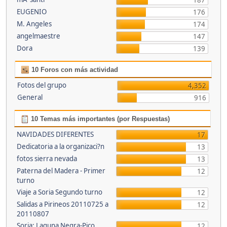
187
EUGENIO
176
M. Angeles
174
angelmaestre
147
Dora
139
10 Foros con más actividad
Fotos del grupo
4,352
General
916
10 Temas más importantes (por Respuestas)
NAVIDADES DIFERENTES
17
Dedicatoria a la organizaci?n
13
fotos sierra nevada
13
Paterna del Madera - Primer
12
turno
Viaje a Soria Segundo turno
12
Salidas a Pirineos 20110725 a
12
20110807
Soria: Laguna Negra-Pico
12