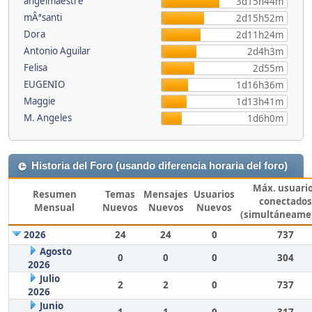
angelmaestre
3d15h44m
mÂªsanti
2d15h52m
Dora
2d11h24m
Antonio Aguilar
2d4h3m
Felisa
2d55m
EUGENIO
1d16h36m
Maggie
1d13h41m
M. Angeles
1d6h0m
Historia del Foro (usando diferencia horaria del foro)
Máx. usuari
Resumen
Temas
Mensajes
Usuarios
conectados
Mensual
Nuevos
Nuevos
Nuevos
(simultáneame
2026
24
24
0
737
Agosto
0
0
0
304
2026
Julio
2
2
0
737
2026
Junio