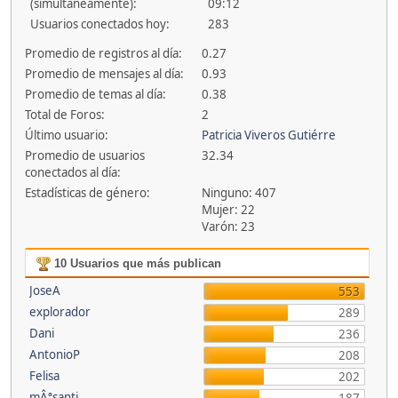
(simultáneamente):
09:12
Usuarios conectados hoy:
283
Promedio de registros al día:
0.27
Promedio de mensajes al día:
0.93
Promedio de temas al día:
0.38
Total de Foros:
2
Último usuario:
Patricia Viveros Gutiérre
Promedio de usuarios
32.34
conectados al día:
Estadísticas de género:
Ninguno: 407
Mujer: 22
Varón: 23
10 Usuarios que más publican
JoseA
553
explorador
289
Dani
236
AntonioP
208
Felisa
202
mÂªsanti