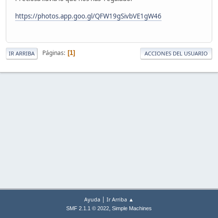
https://photos.app.goo.gl/QFW19gSivbVE1gW46
Páginas
1
IR ARRIBA
ACCIONES DEL USUARIO
|
Ayuda
Ir Arriba ▲
,
SMF 2.1.1 © 2022
Simple Machines