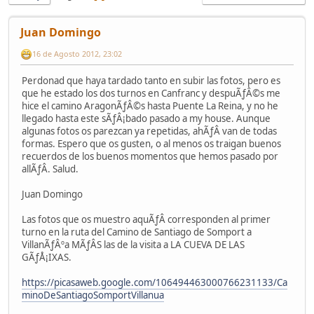
Juan Domingo
16 de Agosto 2012, 23:02
Perdonad que haya tardado tanto en subir las fotos, pero es
que he estado los dos turnos en Canfranc y despuÃƒÂ©s me
hice el camino AragonÃƒÂ©s hasta Puente La Reina, y no he
llegado hasta este sÃƒÂ¡bado pasado a my house. Aunque
algunas fotos os parezcan ya repetidas, ahÃƒÂ­ van de todas
formas. Espero que os gusten, o al menos os traigan buenos
recuerdos de los buenos momentos que hemos pasado por
allÃƒÂ­. Salud.
Juan Domingo
Las fotos que os muestro aquÃƒÂ­ corresponden al primer
turno en la ruta del Camino de Santiago de Somport a
VillanÃƒÂºa MÃƒÂS las de la visita a LA CUEVA DE LAS
GÃƒÅ¡IXAS.
https://picasaweb.google.com/106494463000766231133/Ca
minoDeSantiagoSomportVillanua