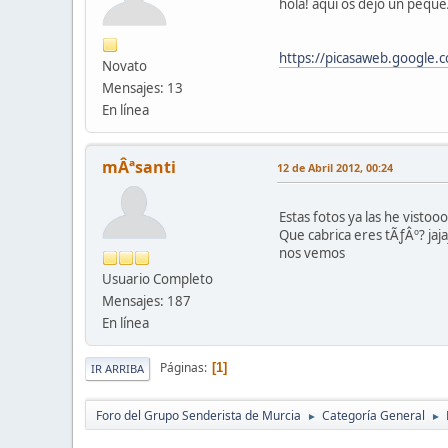
hola! aqui os dejo un peque
https://picasaweb.googl
Novato
Mensajes: 13
En línea
mÂªsanti
12 de Abril 2012, 00:24
Estas fotos ya las he vistooo
Que cabrica eres tÃƒÂº? jaja
nos vemos
Usuario Completo
Mensajes: 187
En línea
Páginas
1
IR ARRIBA
Foro del Grupo Senderista de Murcia
Categoría General
►
►