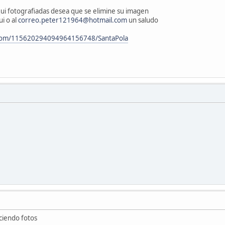
qui fotografiadas desea que se elimine su imagen
i o al
correo.peter121964@hotmail.com
un saludo
e.com/115620294094964156748/SantaPola
ciendo fotos