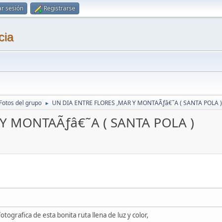
ar sesión
Registrarse
cia
Fotos del grupo
UN DIA ENTRE FLORES ,MAR Y MONTAÃƒâ€˜A ( SANTA POLA )
►
Y MONTAÃƒâ€˜A ( SANTA POLA )
otografica de esta bonita ruta llena de luz y color,