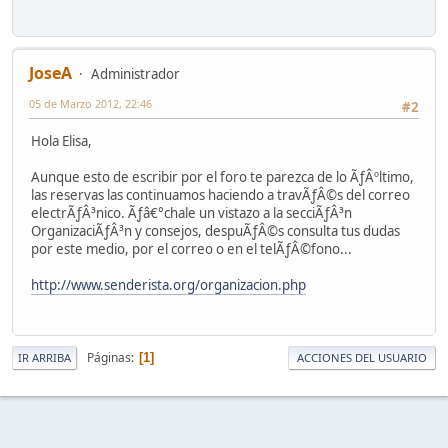
JoseA
Administrador
05 de Marzo 2012, 22:46
#2
Hola Elisa,
Aunque esto de escribir por el foro te parezca de lo ÃƒÂºltimo,
las reservas las continuamos haciendo a travÃƒÂ©s del correo
electrÃƒÂ³nico. Ãƒâ€°chale un vistazo a la secciÃƒÂ³n
OrganizaciÃƒÂ³n y consejos, despuÃƒÂ©s consulta tus dudas
por este medio, por el correo o en el telÃƒÂ©fono...
http://www.senderista.org/organizacion.php
Páginas
1
IR ARRIBA
ACCIONES DEL USUARIO