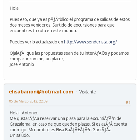
Hola,
Pues eso, que ya es pÃƒÂºblico el programa de salidas de estos
dos meses venideros. Surtido de excursiones para que
encuentres tu ruta en este mundo.
Puedes verlo actualizado en
http://www.senderista.org/
OjalÃƒÂ¡ que las propuestas sean de tu interÃƒÂ©s y podamos
compartir camino, un placer,
Jose Antonio
elisabanon@hotmail.com
Visitante
05 de Marzo 2012, 22:39
#1
Hola J.Antonio.
Me gustarÃƒÂ­a reservar una plaza para la excursiÃƒÂ³n de
Grazalema, en caso de que queden plazas. Si es asÃƒÂ­ cuenta
conmigo. Mi nombre es Elisa BaÃƒÂ±ÃƒÂ³n GarcÃƒÂ­a.
Un saludo.