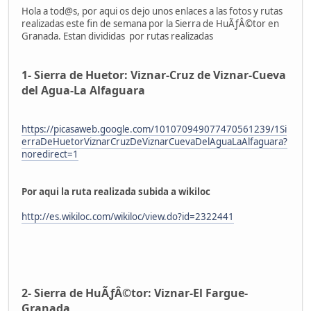
Hola a tod@s, por aqui os dejo unos enlaces a las fotos y rutas
realizadas este fin de semana por la Sierra de HuÃƒÂ©tor en
Granada. Estan divididas por rutas realizadas
1- Sierra de Huetor: Viznar-Cruz de Viznar-Cueva
del Agua-La Alfaguara
https://picasaweb.google.com/101070949077470561239/1Si
erraDeHuetorViznarCruzDeViznarCuevaDelAguaLaAlfaguara?
noredirect=1
Por aqui la ruta realizada subida a wikiloc
http://es.wikiloc.com/wikiloc/view.do?id=2322441
2- Sierra de HuÃƒÂ©tor: Viznar-El Fargue-
Granada