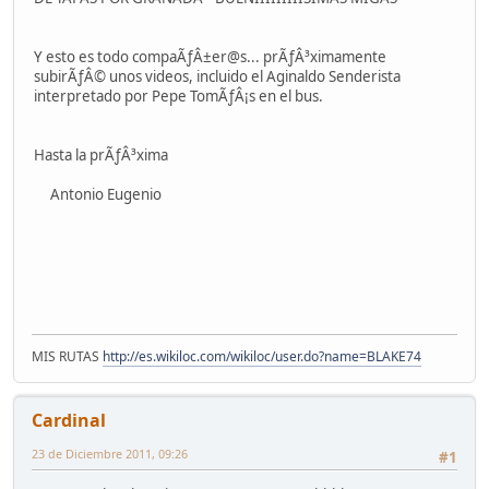
Y esto es todo compaÃƒÂ±er@s... prÃƒÂ³ximamente
subirÃƒÂ© unos videos, incluido el Aginaldo Senderista
interpretado por Pepe TomÃƒÂ¡s en el bus.
Hasta la prÃƒÂ³xima
Antonio Eugenio
MIS RUTAS
http://es.wikiloc.com/wikiloc/user.do?name=BLAKE74
Cardinal
23 de Diciembre 2011, 09:26
#1