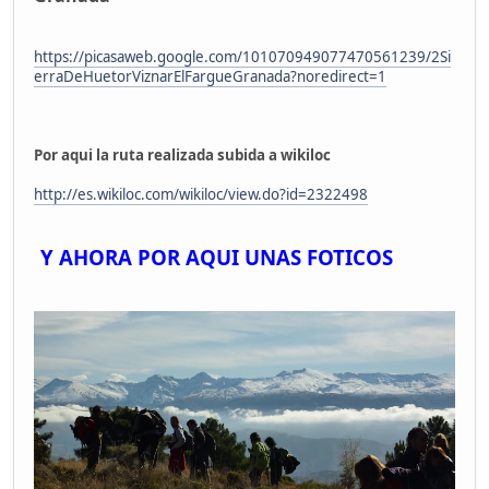
https://picasaweb.google.com/101070949077470561239/2Si
erraDeHuetorViznarElFargueGranada?noredirect=1
Por aqui la ruta realizada subida a wikiloc
http://es.wikiloc.com/wikiloc/view.do?id=2322498
Y AHORA POR AQUI UNAS FOTICOS