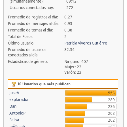
(simultáneamente):
09:12
Usuarios conectados hoy:
272
Promedio de registros al día:
0.27
Promedio de mensajes al día:
0.93
Promedio de temas al día:
0.38
Total de Foros:
2
Último usuario:
Patricia Viveros Gutiérre
Promedio de usuarios
32.34
conectados al día:
Estadísticas de género:
Ninguno: 407
Mujer: 22
Varón: 23
10 Usuarios que más publican
JoseA
553
explorador
289
Dani
236
AntonioP
208
Felisa
202
mÂªsanti