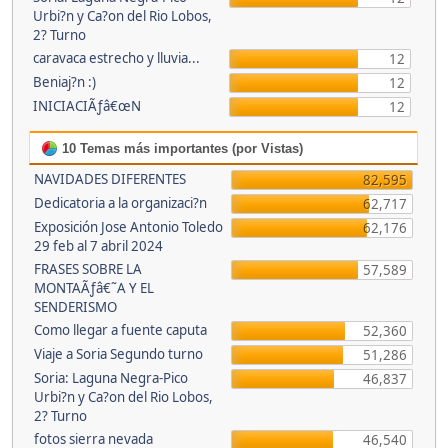
Urbi?n y Ca?on del Rio Lobos,
2? Turno
caravaca estrecho y lluvia...
12
Beniaj?n :)
12
INICIACIÃƒâ€œN
12
10 Temas más importantes (por Vistas)
NAVIDADES DIFERENTES
82,595
Dedicatoria a la organizaci?n
62,717
Exposición Jose Antonio Toledo
62,176
29 feb al 7 abril 2024
FRASES SOBRE LA
57,589
MONTAÃƒâ€˜A Y EL
SENDERISMO
Como llegar a fuente caputa
52,360
Viaje a Soria Segundo turno
51,286
Soria: Laguna Negra-Pico
46,837
Urbi?n y Ca?on del Rio Lobos,
2? Turno
fotos sierra nevada
46,540