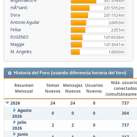
angelmaestre
3d15h44m
mÂªsanti
2d15h52m
Dora
2d11h24m
Antonio Aguilar
2d4h3m
Felisa
2d55m
EUGENIO
1d16h36m
Maggie
1d13h41m
M. Angeles
1d6h0m
Historia del Foro (usando diferencia horaria del foro)
Máx. usuari
Resumen
Temas
Mensajes
Usuarios
conectados
Mensual
Nuevos
Nuevos
Nuevos
(simultáneame
2026
24
24
0
737
Agosto
0
0
0
304
2026
Julio
2
2
0
737
2026
Junio