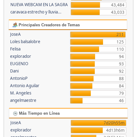
NUEVA WEBCAM EN LA SAGRA
43,484
caravaca estrecho y lluvia...
43,033
Principales Creadores de Temas
JoseA
211
Loles balsalobre
125
Felisa
110
explorador
94
EUGENIO
93
Dani
92
AntonioP
88
Antonio Aguilar
84
M. Angeles
79
angelmaestre
46
Más Tiempo en Línea
JoseA
7d20h55m
explorador
4d13h6m