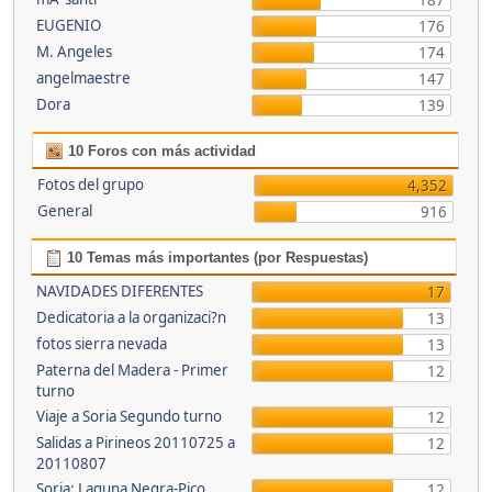
187
EUGENIO
176
M. Angeles
174
angelmaestre
147
Dora
139
10 Foros con más actividad
Fotos del grupo
4,352
General
916
10 Temas más importantes (por Respuestas)
NAVIDADES DIFERENTES
17
Dedicatoria a la organizaci?n
13
fotos sierra nevada
13
Paterna del Madera - Primer
12
turno
Viaje a Soria Segundo turno
12
Salidas a Pirineos 20110725 a
12
20110807
Soria: Laguna Negra-Pico
12