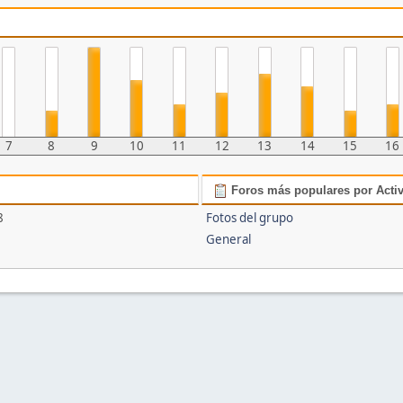
7
8
9
10
11
12
13
14
15
16
Foros más populares por Acti
8
Fotos del grupo
General