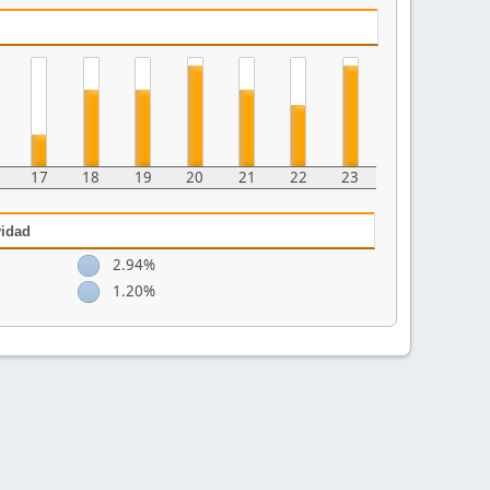
17
18
19
20
21
22
23
vidad
2.94%
1.20%