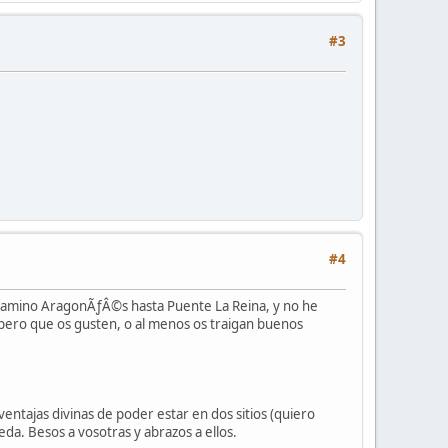
#3
#4
 camino AragonÃƒÂ©s hasta Puente La Reina, y no he
pero que os gusten, o al menos os traigan buenos
ventajas divinas de poder estar en dos sitios (quiero
eda. Besos a vosotras y abrazos a ellos.