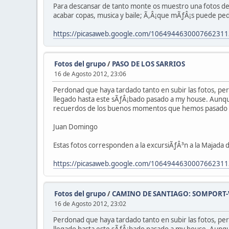
Para descansar de tanto monte os muestro una fotos de 
acabar copas, musica y baile; Ã,Â¡que mÃƒÂ¡s puede pedir 
https://picasaweb.google.com/106494463000766231
Fotos del grupo
/
PASO DE LOS SARRIOS
16 de Agosto 2012, 23:06
Perdonad que haya tardado tanto en subir las fotos, p
llegado hasta este sÃƒÂ¡bado pasado a my house. Aunque
recuerdos de los buenos momentos que hemos pasado po
Juan Domingo
Estas fotos corresponden a la excursiÃƒÂ³n a la Majada
https://picasaweb.google.com/1064944630007662311
Fotos del grupo
/
CAMINO DE SANTIAGO: SOMPORT-VI
16 de Agosto 2012, 23:02
Perdonad que haya tardado tanto en subir las fotos, p