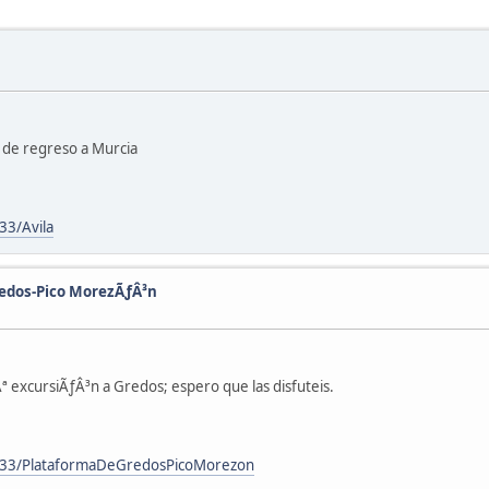
, de regreso a Murcia
3/Avila
redos-Pico MorezÃƒÂ³n
ª excursiÃƒÂ³n a Gredos; espero que las disfuteis.
133/PlataformaDeGredosPicoMorezon