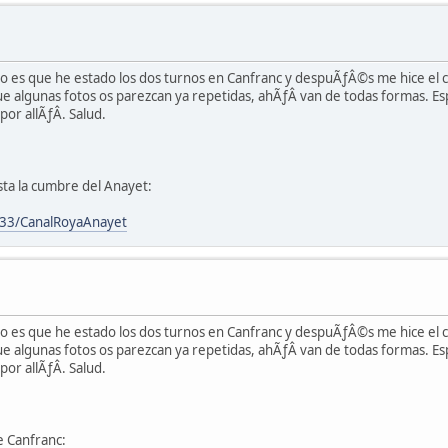
ero es que he estado los dos turnos en Canfranc y despuÃƒÂ©s me hice el
 algunas fotos os parezcan ya repetidas, ahÃƒÂ­ van de todas formas. Es
r allÃƒÂ­. Salud.
asta la cumbre del Anayet:
33/CanalRoyaAnayet
ero es que he estado los dos turnos en Canfranc y despuÃƒÂ©s me hice el
 algunas fotos os parezcan ya repetidas, ahÃƒÂ­ van de todas formas. Es
r allÃƒÂ­. Salud.
e Canfranc: