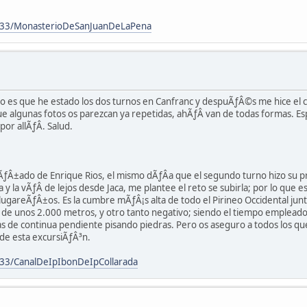
133/MonasterioDeSanJuanDeLaPena
ero es que he estado los dos turnos en Canfranc y despuÃƒÂ©s me hice el
 algunas fotos os parezcan ya repetidas, ahÃƒÂ­ van de todas formas. Es
r allÃƒÂ­. Salud.
ƒÂ±ado de Enrique Rios, el mismo dÃƒÂ­a que el segundo turno hizo su p
 y la vÃƒÂ­ de lejos desde Jaca, me plantee el reto se subirla; por lo que
gareÃƒÂ±os. Es la cumbre mÃƒÂ¡s alta de todo el Pirineo Occidental junto
fue de unos 2.000 metros, y otro tanto negativo; siendo el tiempo emplea
ras de continua pendiente pisando piedras. Pero os aseguro a todos los q
 de esta excursiÃƒÂ³n.
33/CanalDeIpIbonDeIpCollarada