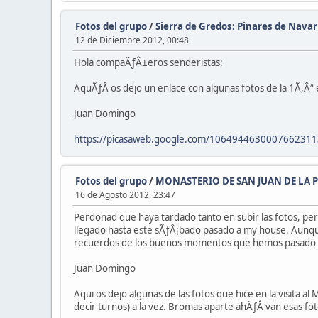
Fotos del grupo
/
Sierra de Gredos: Pinares de Nav
12 de Diciembre 2012, 00:48
Hola compaÃƒÂ±eros senderistas:
AquÃƒÂ­ os dejo un enlace con algunas fotos de la 1Ã,Âª
Juan Domingo
https://picasaweb.google.com/106494463000766231
Fotos del grupo
/
MONASTERIO DE SAN JUAN DE LA 
16 de Agosto 2012, 23:47
Perdonad que haya tardado tanto en subir las fotos, p
llegado hasta este sÃƒÂ¡bado pasado a my house. Aunque
recuerdos de los buenos momentos que hemos pasado po
Juan Domingo
Aqui os dejo algunas de las fotos que hice en la visita a
decir turnos) a la vez. Bromas aparte ahÃƒÂ­ van esas fo