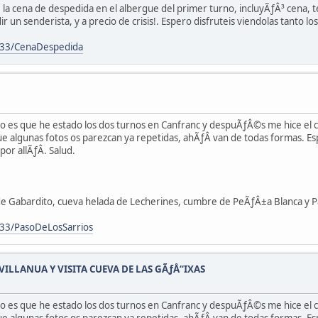
la cena de despedida en el albergue del primer turno, incluyÃƒÂ³ cena,
un senderista, y a precio de crisis!. Espero disfruteis viendolas tanto los
133/CenaDespedida
ero es que he estado los dos turnos en Canfranc y despuÃƒÂ©s me hice el
 algunas fotos os parezcan ya repetidas, ahÃƒÂ­ van de todas formas. Es
r allÃƒÂ­. Salud.
 de Gabardito, cueva helada de Lecherines, cumbre de PeÃƒÂ±a Blanca y Pa
33/PasoDeLosSarrios
LLANUA Y VISITA CUEVA DE LAS GÃƒÅ“IXAS
ero es que he estado los dos turnos en Canfranc y despuÃƒÂ©s me hice el