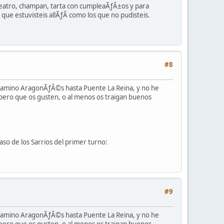
 teatro, champan, tarta con cumpleaÃƒÂ±os y para
 que estuvisteis allÃƒÂ­ como los que no pudisteis.
#8
 camino AragonÃƒÂ©s hasta Puente La Reina, y no he
pero que os gusten, o al menos os traigan buenos
so de los Sarrios del primer turno:
#9
 camino AragonÃƒÂ©s hasta Puente La Reina, y no he