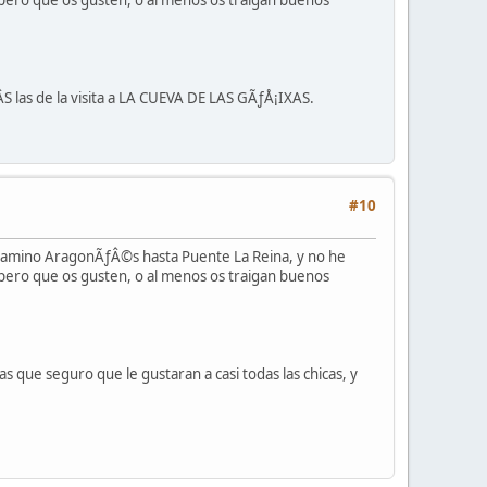
pero que os gusten, o al menos os traigan buenos
S las de la visita a LA CUEVA DE LAS GÃƒÅ¡IXAS.
#10
 camino AragonÃƒÂ©s hasta Puente La Reina, y no he
pero que os gusten, o al menos os traigan buenos
s que seguro que le gustaran a casi todas las chicas, y