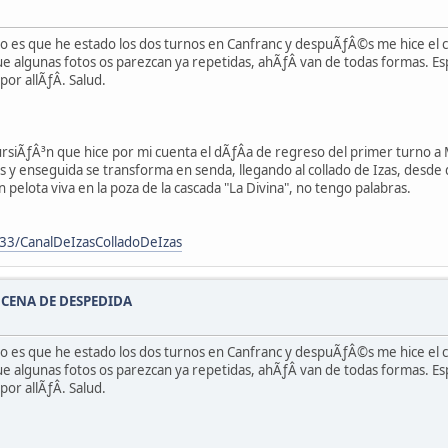
ero es que he estado los dos turnos en Canfranc y despuÃƒÂ©s me hice el
 algunas fotos os parezcan ya repetidas, ahÃƒÂ­ van de todas formas. Es
r allÃƒÂ­. Salud.
siÃƒÂ³n que hice por mi cuenta el dÃƒÂ­a de regreso del primer turno a Mu
 y enseguida se transforma en senda, llegando al collado de Izas, desde d
elota viva en la poza de la cascada "La Divina", no tengo palabras.
3/CanalDeIzasColladoDeIzas
!: CENA DE DESPEDIDA
ero es que he estado los dos turnos en Canfranc y despuÃƒÂ©s me hice el
 algunas fotos os parezcan ya repetidas, ahÃƒÂ­ van de todas formas. Es
r allÃƒÂ­. Salud.