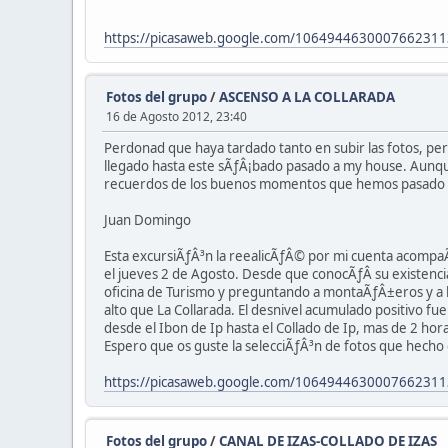
https://picasaweb.google.com/106494463000766231
Fotos del grupo
/
ASCENSO A LA COLLARADA
16 de Agosto 2012, 23:40
Perdonad que haya tardado tanto en subir las fotos, p
llegado hasta este sÃƒÂ¡bado pasado a my house. Aunque
recuerdos de los buenos momentos que hemos pasado po
Juan Domingo
Esta excursiÃƒÂ³n la reealicÃƒÂ© por mi cuenta acompaÃ
el jueves 2 de Agosto. Desde que conocÃƒÂ­ su existencia
oficina de Turismo y preguntando a montaÃƒÂ±eros y a lu
alto que La Collarada. El desnivel acumulado positivo 
desde el Ibon de Ip hasta el Collado de Ip, mas de 2 ho
Espero que os guste la selecciÃƒÂ³n de fotos que hecho
https://picasaweb.google.com/1064944630007662311
Fotos del grupo
/
CANAL DE IZAS-COLLADO DE IZAS