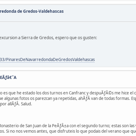
arredonda de Gredos-Valdehascas
 excursion a Sierra de Gredos, espero que os gusten:
133/PinaresDeNavarredondaDeGredosValdehascas
PEÃƒâ€˜A
ero es que he estado los dos turnos en Canfranc y despuÃƒÂ©s me hice el
 algunas fotos os parezcan ya repetidas, ahÃƒÂ­ van de todas formas. Es
r allÃƒÂ­. Salud.
l Monasterio de San Juan de la PeÃƒÂ±a con el segundo turno; estas son las 
tos. Si no nos vemos antes, que disfruteis lo que podais del verano que qu