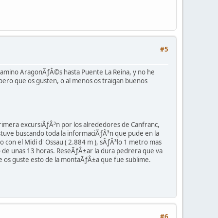
#5
 camino AragonÃƒÂ©s hasta Puente La Reina, y no he
pero que os gusten, o al menos os traigan buenos
rimera excursiÃƒÂ³n por los alrededores de Canfranc,
 estuve buscando toda la informaciÃƒÂ³n que pude en la
 con el Midi d' Ossau ( 2.884 m ), sÃƒÂ³lo 1 metro mas
do de unas 13 horas. ReseÃƒÂ±ar la dura pedrera que va
ue os guste esto de la montaÃƒÂ±a que fue sublime.
#6