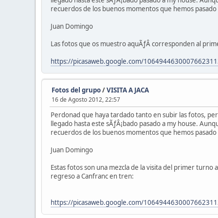
llegado hasta este sÃƒÂ¡bado pasado a my house. Aunque
recuerdos de los buenos momentos que hemos pasado po
Juan Domingo
Las fotos que os muestro aquÃƒÂ­ corresponden al primer
https://picasaweb.google.com/1064944630007662311
Fotos del grupo
/
VISITA A JACA
16 de Agosto 2012, 22:57
Perdonad que haya tardado tanto en subir las fotos, p
llegado hasta este sÃƒÂ¡bado pasado a my house. Aunque
recuerdos de los buenos momentos que hemos pasado po
Juan Domingo
Estas fotos son una mezcla de la visita del primer turno 
regreso a Canfranc en tren:
https://picasaweb.google.com/10649446300076623113