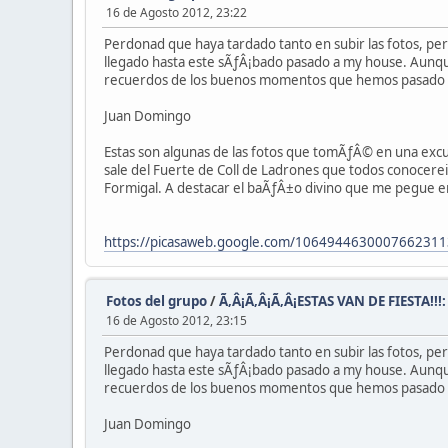
16 de Agosto 2012, 23:22
Perdonad que haya tardado tanto en subir las fotos, p
llegado hasta este sÃƒÂ¡bado pasado a my house. Aunque
recuerdos de los buenos momentos que hemos pasado po
Juan Domingo
Estas son algunas de las fotos que tomÃƒÂ© en una excur
sale del Fuerte de Coll de Ladrones que todos conocereis
Formigal. A destacar el baÃƒÂ±o divino que me pegue en p
https://picasaweb.google.com/10649446300076623113
Fotos del grupo
/
Ã‚Â¡Ã‚Â¡Ã‚Â¡ESTAS VAN DE FIESTA!!
16 de Agosto 2012, 23:15
Perdonad que haya tardado tanto en subir las fotos, p
llegado hasta este sÃƒÂ¡bado pasado a my house. Aunque
recuerdos de los buenos momentos que hemos pasado po
Juan Domingo