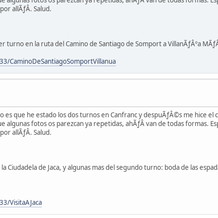
 algunas fotos os parezcan ya repetidas, ahÃƒÂ­ van de todas formas. Es
r allÃƒÂ­. Salud.
 turno en la ruta del Camino de Santiago de Somport a VillanÃƒÂºa MÃƒÂ
33/CaminoDeSantiagoSomportVillanua
ero es que he estado los dos turnos en Canfranc y despuÃƒÂ©s me hice el
 algunas fotos os parezcan ya repetidas, ahÃƒÂ­ van de todas formas. Es
r allÃƒÂ­. Salud.
a la Ciudadela de Jaca, y algunas mas del segundo turno: boda de las espada
3/VisitaAJaca