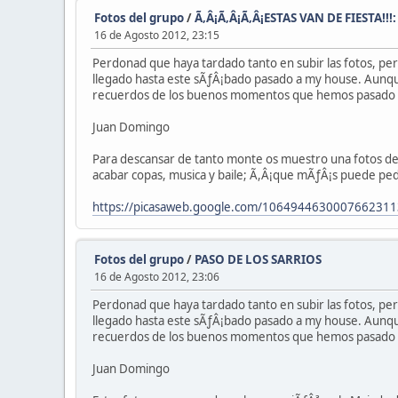
Fotos del grupo
/
Ã‚Â¡Ã‚Â¡Ã‚Â¡ESTAS VAN DE FIESTA!!
16 de Agosto 2012, 23:15
Perdonad que haya tardado tanto en subir las fotos, p
llegado hasta este sÃƒÂ¡bado pasado a my house. Aunque
recuerdos de los buenos momentos que hemos pasado po
Juan Domingo
Para descansar de tanto monte os muestro una fotos de 
acabar copas, musica y baile; Ã,Â¡que mÃƒÂ¡s puede pedir 
https://picasaweb.google.com/106494463000766231
Fotos del grupo
/
PASO DE LOS SARRIOS
16 de Agosto 2012, 23:06
Perdonad que haya tardado tanto en subir las fotos, p
llegado hasta este sÃƒÂ¡bado pasado a my house. Aunque
recuerdos de los buenos momentos que hemos pasado po
Juan Domingo