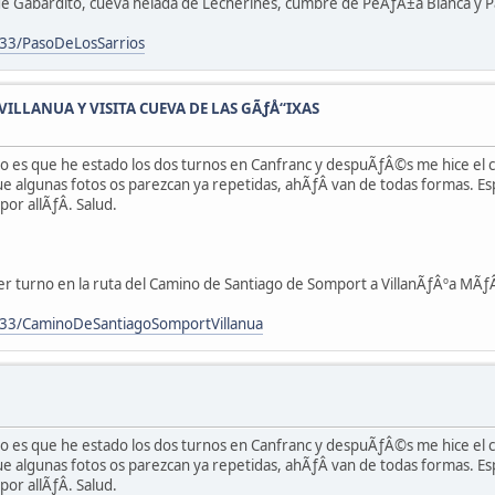
 de Gabardito, cueva helada de Lecherines, cumbre de PeÃƒÂ±a Blanca y Pa
33/PasoDeLosSarrios
LLANUA Y VISITA CUEVA DE LAS GÃƒÅ“IXAS
ero es que he estado los dos turnos en Canfranc y despuÃƒÂ©s me hice el
 algunas fotos os parezcan ya repetidas, ahÃƒÂ­ van de todas formas. Es
r allÃƒÂ­. Salud.
 turno en la ruta del Camino de Santiago de Somport a VillanÃƒÂºa MÃƒÂ
33/CaminoDeSantiagoSomportVillanua
ero es que he estado los dos turnos en Canfranc y despuÃƒÂ©s me hice el
 algunas fotos os parezcan ya repetidas, ahÃƒÂ­ van de todas formas. Es
r allÃƒÂ­. Salud.