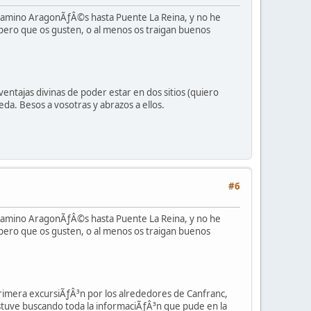
 camino AragonÃƒÂ©s hasta Puente La Reina, y no he
pero que os gusten, o al menos os traigan buenos
ventajas divinas de poder estar en dos sitios (quiero
eda. Besos a vosotras y abrazos a ellos.
#6
 camino AragonÃƒÂ©s hasta Puente La Reina, y no he
pero que os gusten, o al menos os traigan buenos
rimera excursiÃƒÂ³n por los alrededores de Canfranc,
 estuve buscando toda la informaciÃƒÂ³n que pude en la