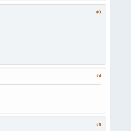
#3
#4
#5