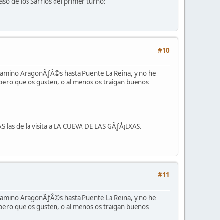
so de los Sarrios del primer turno:
#10
 camino AragonÃƒÂ©s hasta Puente La Reina, y no he
pero que os gusten, o al menos os traigan buenos
S las de la visita a LA CUEVA DE LAS GÃƒÅ¡IXAS.
#11
 camino AragonÃƒÂ©s hasta Puente La Reina, y no he
pero que os gusten, o al menos os traigan buenos