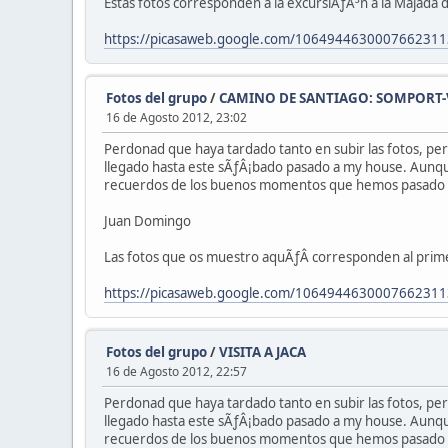
Estas fotos corresponden a la excursiÃƒÂ³n a la Majada
https://picasaweb.google.com/1064944630007662311
Fotos del grupo
/
CAMINO DE SANTIAGO: SOMPORT-VI
16 de Agosto 2012, 23:02
Perdonad que haya tardado tanto en subir las fotos, p
llegado hasta este sÃƒÂ¡bado pasado a my house. Aunque
recuerdos de los buenos momentos que hemos pasado po
Juan Domingo
Las fotos que os muestro aquÃƒÂ­ corresponden al primer
https://picasaweb.google.com/1064944630007662311
Fotos del grupo
/
VISITA A JACA
16 de Agosto 2012, 22:57
Perdonad que haya tardado tanto en subir las fotos, p
llegado hasta este sÃƒÂ¡bado pasado a my house. Aunque
recuerdos de los buenos momentos que hemos pasado po