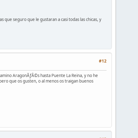
s que seguro que le gustaran a casi todas las chicas, y
#12
 camino AragonÃƒÂ©s hasta Puente La Reina, y no he
pero que os gusten, o al menos os traigan buenos