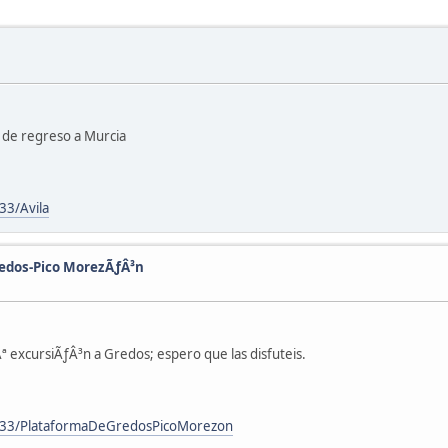
, de regreso a Murcia
3/Avila
redos-Pico MorezÃƒÂ³n
ª excursiÃƒÂ³n a Gredos; espero que las disfuteis.
133/PlataformaDeGredosPicoMorezon