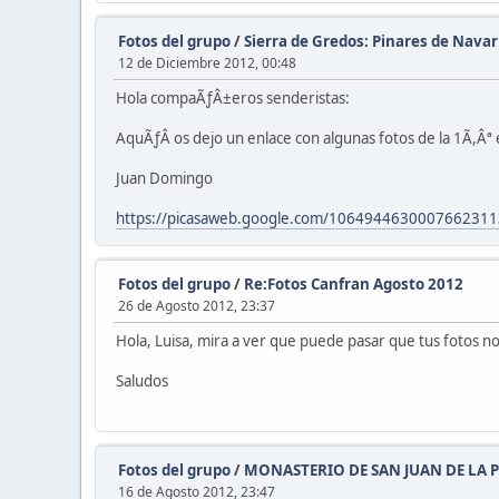
Fotos del grupo
/
Sierra de Gredos: Pinares de Nav
12 de Diciembre 2012, 00:48
Hola compaÃƒÂ±eros senderistas:
AquÃƒÂ­ os dejo un enlace con algunas fotos de la 1Ã,Âª
Juan Domingo
https://picasaweb.google.com/106494463000766231
Fotos del grupo
/
Re:Fotos Canfran Agosto 2012
26 de Agosto 2012, 23:37
Hola, Luisa, mira a ver que puede pasar que tus fotos no
Saludos
Fotos del grupo
/
MONASTERIO DE SAN JUAN DE LA 
16 de Agosto 2012, 23:47