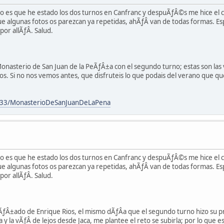
ero es que he estado los dos turnos en Canfranc y despuÃƒÂ©s me hice el
 algunas fotos os parezcan ya repetidas, ahÃƒÂ­ van de todas formas. Es
r allÃƒÂ­. Salud.
l Monasterio de San Juan de la PeÃƒÂ±a con el segundo turno; estas son las 
tos. Si no nos vemos antes, que disfruteis lo que podais del verano que qu
133/MonasterioDeSanJuanDeLaPena
ero es que he estado los dos turnos en Canfranc y despuÃƒÂ©s me hice el
 algunas fotos os parezcan ya repetidas, ahÃƒÂ­ van de todas formas. Es
r allÃƒÂ­. Salud.
ƒÂ±ado de Enrique Rios, el mismo dÃƒÂ­a que el segundo turno hizo su p
 y la vÃƒÂ­ de lejos desde Jaca, me plantee el reto se subirla; por lo que