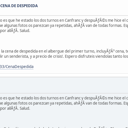
!: CENA DE DESPEDIDA
ero es que he estado los dos turnos en Canfranc y despuÃƒÂ©s me hice el
 algunas fotos os parezcan ya repetidas, ahÃƒÂ­ van de todas formas. Es
r allÃƒÂ­. Salud.
la cena de despedida en el albergue del primer turno, incluyÃƒÂ³ cena,
un senderista, y a precio de crisis!. Espero disfruteis viendolas tanto los
133/CenaDespedida
ero es que he estado los dos turnos en Canfranc y despuÃƒÂ©s me hice el
 algunas fotos os parezcan ya repetidas, ahÃƒÂ­ van de todas formas. Es
r allÃƒÂ­. Salud.