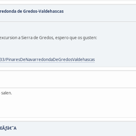
arredonda de Gredos-Valdehascas
 excursion a Sierra de Gredos, espero que os gusten:
133/PinaresDeNavarredondaDeGredosValdehascas
 salen.
PEÃƒâ€˜A