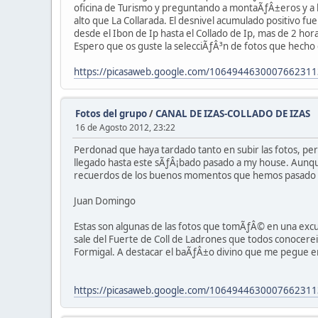
oficina de Turismo y preguntando a montaÃƒÂ±eros y a lu
alto que La Collarada. El desnivel acumulado positivo 
desde el Ibon de Ip hasta el Collado de Ip, mas de 2 ho
Espero que os guste la selecciÃƒÂ³n de fotos que hecho
https://picasaweb.google.com/1064944630007662311
Fotos del grupo
/
CANAL DE IZAS-COLLADO DE IZAS
16 de Agosto 2012, 23:22
Perdonad que haya tardado tanto en subir las fotos, p
llegado hasta este sÃƒÂ¡bado pasado a my house. Aunque
recuerdos de los buenos momentos que hemos pasado po
Juan Domingo
Estas son algunas de las fotos que tomÃƒÂ© en una excur
sale del Fuerte de Coll de Ladrones que todos conocereis
Formigal. A destacar el baÃƒÂ±o divino que me pegue en p
https://picasaweb.google.com/10649446300076623113