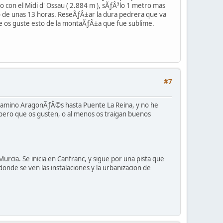
 con el Midi d' Ossau ( 2.884 m ), sÃƒÂ³lo 1 metro mas
do de unas 13 horas. ReseÃƒÂ±ar la dura pedrera que va
ue os guste esto de la montaÃƒÂ±a que fue sublime.
#7
 camino AragonÃƒÂ©s hasta Puente La Reina, y no he
pero que os gusten, o al menos os traigan buenos
rcia. Se inicia en Canfranc, y sigue por una pista que
onde se ven las instalaciones y la urbanizacion de