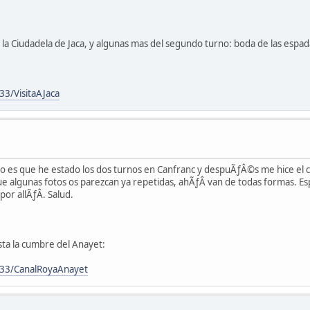
a la Ciudadela de Jaca, y algunas mas del segundo turno: boda de las espada
3/VisitaAJaca
ero es que he estado los dos turnos en Canfranc y despuÃƒÂ©s me hice el
 algunas fotos os parezcan ya repetidas, ahÃƒÂ­ van de todas formas. Es
r allÃƒÂ­. Salud.
asta la cumbre del Anayet:
33/CanalRoyaAnayet