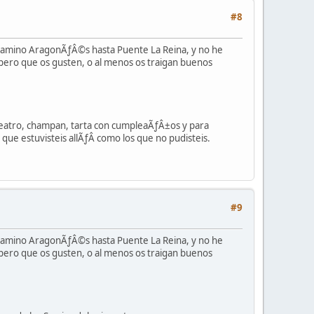
#8
 camino AragonÃƒÂ©s hasta Puente La Reina, y no he
pero que os gusten, o al menos os traigan buenos
 teatro, champan, tarta con cumpleaÃƒÂ±os y para
 que estuvisteis allÃƒÂ­ como los que no pudisteis.
#9
 camino AragonÃƒÂ©s hasta Puente La Reina, y no he
pero que os gusten, o al menos os traigan buenos