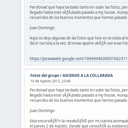
Perdonad que haya tardado tanto en subir las fotos, p
llegado hasta este sÃƒÂ¡bado pasado a my house. Aunque
recuerdos de los buenos momentos que hemos pasado po
Juan Domingo
Aqui os dejo algunas de las fotos que hice en la visita a
decir turnos) a la vez. Bromas aparte ahÃƒÂ­ van esas fo
https://picasaweb.google.com/106494463000766231
Fotos del grupo
/
ASCENSO A LA COLLARADA
16 de Agosto 2012, 23:40
Perdonad que haya tardado tanto en subir las fotos, p
llegado hasta este sÃƒÂ¡bado pasado a my house. Aunque
recuerdos de los buenos momentos que hemos pasado po
Juan Domingo
Esta excursiÃƒÂ³n la reealicÃƒÂ© por mi cuenta acompaÃ
el jueves 2 de Agosto. Desde que conocÃƒÂ­ su existencia