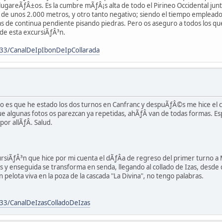
gareÃƒÂ±os. Es la cumbre mÃƒÂ¡s alta de todo el Pirineo Occidental junto
fue de unos 2.000 metros, y otro tanto negativo; siendo el tiempo emplea
ras de continua pendiente pisando piedras. Pero os aseguro a todos los q
 de esta excursiÃƒÂ³n.
33/CanalDeIpIbonDeIpCollarada
ero es que he estado los dos turnos en Canfranc y despuÃƒÂ©s me hice el
 algunas fotos os parezcan ya repetidas, ahÃƒÂ­ van de todas formas. Es
r allÃƒÂ­. Salud.
siÃƒÂ³n que hice por mi cuenta el dÃƒÂ­a de regreso del primer turno a Mu
 y enseguida se transforma en senda, llegando al collado de Izas, desde d
elota viva en la poza de la cascada "La Divina", no tengo palabras.
3/CanalDeIzasColladoDeIzas