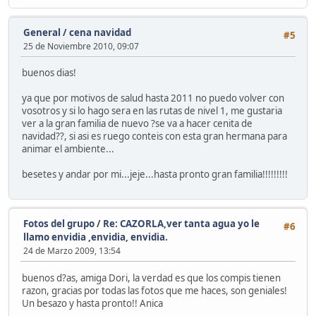
General
/
cena navidad
#5
25 de Noviembre 2010, 09:07
buenos dias!
ya que por motivos de salud hasta 2011 no puedo volver con
vosotros y si lo hago sera en las rutas de nivel 1, me gustaria
ver a la gran familia de nuevo ?se va a hacer cenita de
navidad??, si asi es ruego conteis con esta gran hermana para
animar el ambiente...
besetes y andar por mi...jeje...hasta pronto gran familia!!!!!!!!!
Fotos del grupo
/
Re: CAZORLA,ver tanta agua yo le
#6
llamo envidia ,envidia, envidia.
24 de Marzo 2009, 13:54
buenos d?as, amiga Dori, la verdad es que los compis tienen
razon, gracias por todas las fotos que me haces, son geniales!
Un besazo y hasta pronto!! Anica